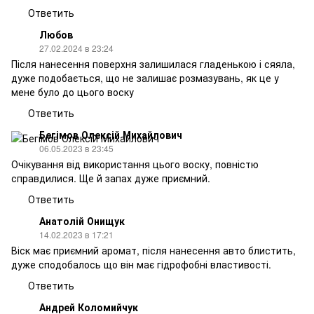
Ответить
Любов
27.02.2024 в 23:24
Після нанесення поверхня залишилася гладенькою і сяяла,
дуже подобається, що не залишає розмазувань, як це у
мене було до цього воску
Ответить
Бегімов Олексій Михайлович
06.05.2023 в 23:45
Очікування від використання цього воску, повністю
справдилися. Ще й запах дуже приємний.
Ответить
Анатолій Онищук
14.02.2023 в 17:21
Віск має приємний аромат, після нанесення авто блистить,
дуже сподобалось що він має гідрофобні властивості.
Ответить
Андрей Коломийчук