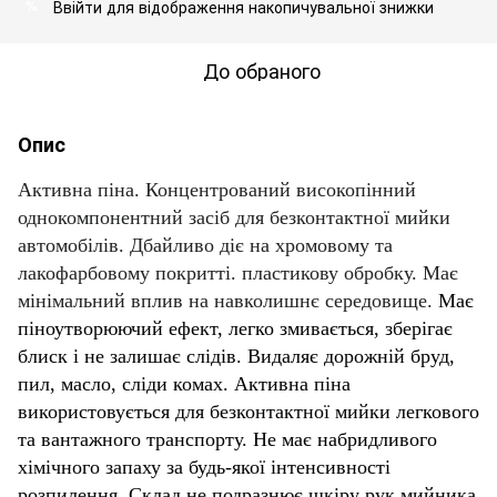
Ввійти
для відображення накопичувальної знижки
%
До обраного
Опис
Активна піна. Концентрований високопінний
однокомпонентний засіб для безконтактної мийки
автомобілів. Дбайливо діє на хромовому та
лакофарбовому покритті. пластикову обробку. Має
мінімальний вплив на навколишнє середовище.
Має
піноутворюючий ефект, легко змивається, зберігає
блиск і не залишає слідів. Видаляє дорожній бруд,
пил, масло, сліди комах. Активна піна
використовується для безконтактної мийки легкового
та вантажного транспорту. Не має набридливого
хімічного запаху за будь-якої інтенсивності
розпилення. Склад не подразнює шкіру рук мийника