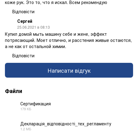
коже рук. Это то, что я искал. Всем рекомендую
Відповісти
Сергей
25.06.2021 в 08:13
Купил домой мыть машину себе и жене, эффект
потрясающий. Моет отлично, и расстения живые остаются,
а не как от остальной химии.
Відповісти
Написати відгук
Файли
Сертификация
179 КБ
PDF
Декларація_відповідності_тех_регламенту
1.2 МБ
PDF