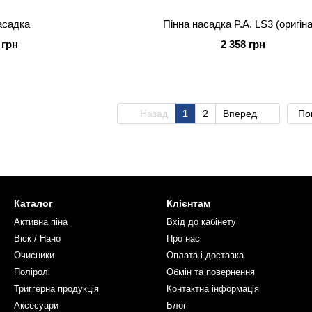
асадка
Пінна насадка P.A. LS3 (о
 грн
2 358 грн
Назад
1
2
Вперед
По
Каталог
Клієнтам
Активна піна
Вхід до кабінету
Віск / Нано
Про нас
Очисники
Оплата і доставка
Поліролі
Обмін та повернення
Триггерна продукція
Контактна інформація
Аксесуари
Блог