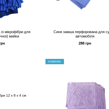
 із мікрофібри для
Синя замша перфорована для с
учної) мийки
автомобіля
грн
288 грн
НОВИНКА