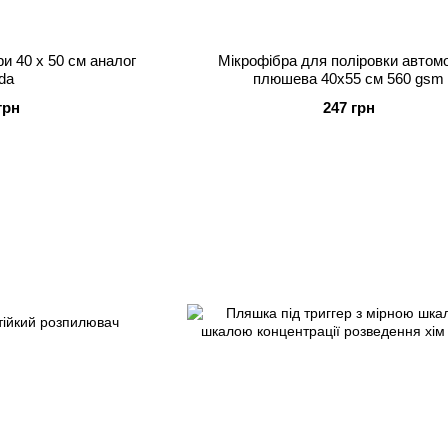
ри 40 x 50 см аналог
Мікрофібра для поліровки автомобіля
eda
плюшева 40х55 см 560 gsm
грн
247 грн