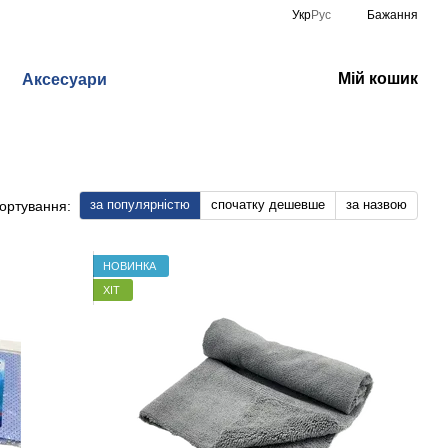
Укр
Рус
Бажання
Мій кошик
Аксесуари
за популярністю
спочатку дешевше
за назвою
ортування:
НОВИНКА
ХІТ