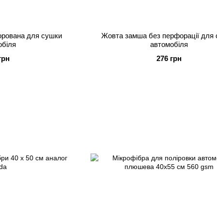
рована для сушки
Жовта замша без перфорації для
обіля
автомобіля
грн
276 грн