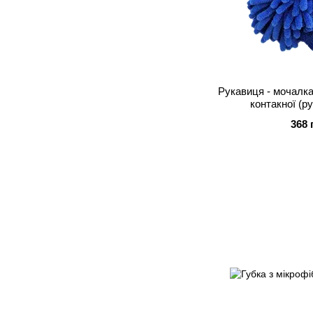
Рукавиця - мочалка
контакної (р
368 