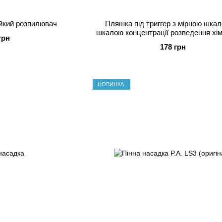
тійкий розпилювач
Пляшка під триггер з мірною шка
шкалою концентрації розведення хім
грн
178 грн
НОВИНКА