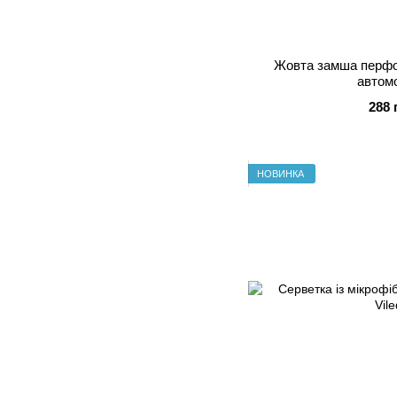
Жовта замша перфо
автом
288 
НОВИНКА