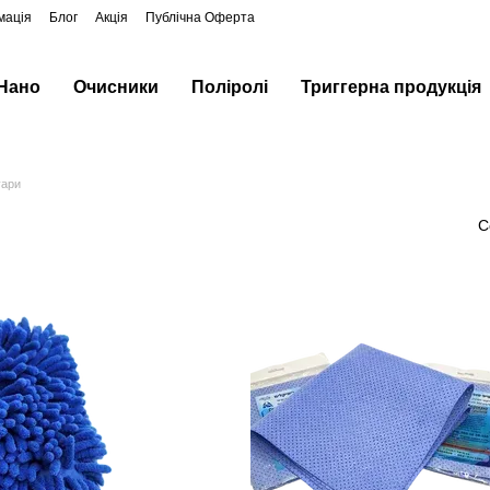
мація
Блог
Акція
Публічна Оферта
 Нано
Очисники
Поліролі
Триггерна продукція
уари
і
С