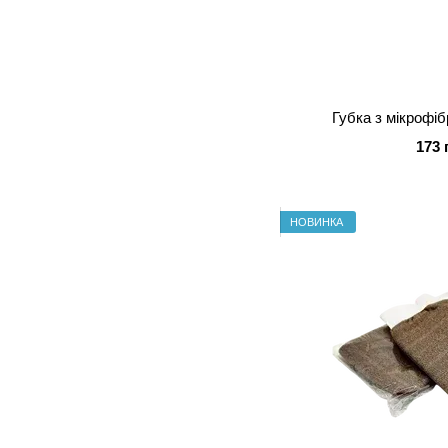
Губка з мікрофіб
173 
НОВИНКА