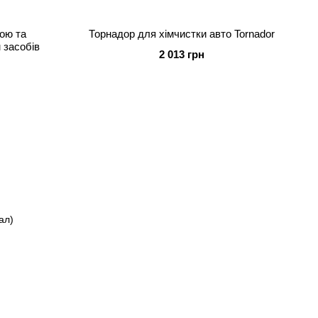
лою та
Торнадор для хімчистки авто Tornador
 засобів
2 013 грн