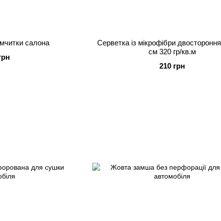
імчитки салона
Серветка із мікрофібри двостороння
см 320 гр/кв.м
грн
210 грн