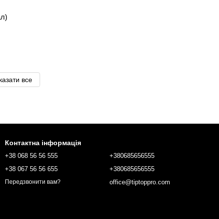
ригінал)
казати все
Контактна інформація
+38 068 56 56 555
+380685656555
+38 067 56 56 655
+380685656555
office@tiptoppro.com
Передзвонити вам?