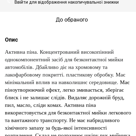
Ввійти
для відображення накопичувальної знижки
%
До обраного
Опис
Активна піна. Концентрований високопінний
однокомпонентний засіб для безконтактної мийки
автомобілів. Дбайливо діє на хромовому та
лакофарбовому покритті. пластикову обробку. Має
мінімальний вплив на навколишнє середовище.
Має
піноутворюючий ефект, легко змивається, зберігає
блиск і не залишає слідів. Видаляє дорожній бруд,
пил, масло, сліди комах. Активна піна
використовується для безконтактної мийки легкового
та вантажного транспорту. Не має набридливого
хімічного запаху за будь-якої інтенсивності
розпилення. Склад не подразнює шкіру рук мийника