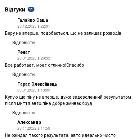
Відгуки
11
Галайко Саша
23.12.2023 в 22:01
Беру не вперше, подобається, що не залишає розводів
Відповісти
Ренат
20.01.2023 в 20:33
Все работает, моет отлично!Спасибо
Відповісти
Тарас Олексіївець
03.01.2023 в 13:09
Купую цю піну не вперше, дуже задоволенний результатом
після миття авто,піна добре змиває бруд
Відповісти
Александр
23.11.2022 в 11:59
Не ожидал такого результата, авто идеально чисто