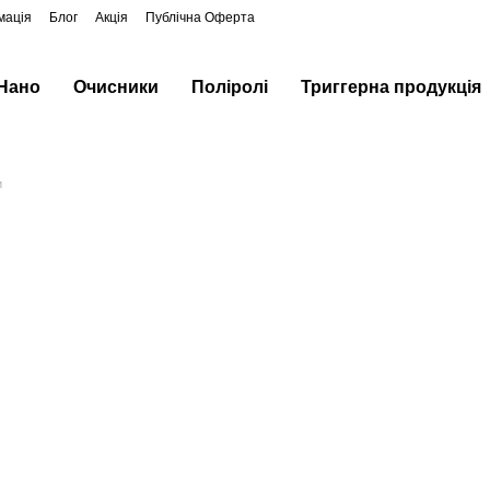
мація
Блог
Акція
Публічна Оферта
 Нано
Очисники
Поліролі
Триггерна продукція
и