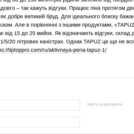
довго – так кажуть відгуки. Працює піна протягом дв
аляє добре великий бруд. Для ідеального блиску ба
ском. Але в порівнянні з іншими продуктами, «TAPUZ
ає від 15 до 25 мийок. Як відзначають відгуки, склад
/5/20 літрових каністрах. Однак TAPUZ це ще не вся л
ps://tiptoppro.com/ru/aktivnaya-pena-tapuz-1/
Увійти за допомогою