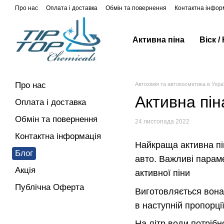
Перейти до основного контенту
Про нас
Оплата і доставка
Обмін та повернення
Контактна інфор
Активна піна
Віск /
Про нас
Автохімія та автокосметика в Украї
Активна пін
Оплата і доставка
Обмін та повернення
24 листопада 2022
Контактна інформація
Найкраща активна пі
Блог
авто. Важливі параме
Акція
активної піни
Публічна Оферта
Виготовляється вона 
в наступній пропорції
На літр води потрібн