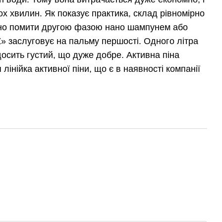
ох хвилин. Як показує практика, склад рівномірно
жано помити другою фазою нано шампунем або
» заслуговує на пальму першості. Одного літра
 досить густий, що дуже добре. Активна піна
інійка активної піни, що є в наявності компанії