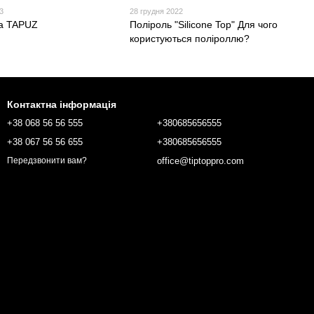
3
28 грудня 2022
на TAPUZ
Поліроль "Silicone Top" Для чого
користуються поліроллю?
Контактна інформація
+38 068 56 56 555
+380685656555
+38 067 56 56 655
+380685656555
office@tiptoppro.com
Передзвонити вам?