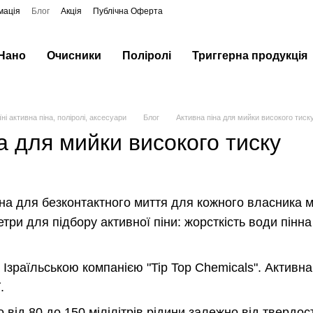
мація
Блог
Акція
Публічна Оферта
 Нано
Очисники
Поліролі
Триггерна продукція
ні активна піна, поліролі, аксесуари
Блог
Активна піна для мийки високого тиск
а для мийки високого тиску
на для безконтактного миття для кожного власника м
три для підбору активної піни: жорсткість води пін
Ізраїльською компанією "Tip Top Chemicals". Активна
.
о від 80 до 150 мілілітрів рідини залежно від твердо