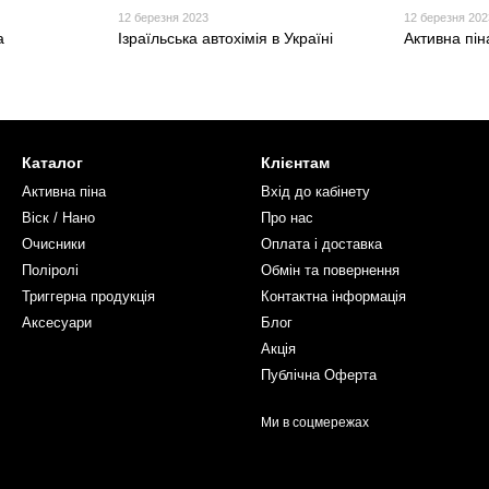
12 березня 2023
12 березня 202
а
Ізраїльська автохімія в Україні
Активна пі
Каталог
Клієнтам
Активна піна
Вхід до кабінету
Віск / Нано
Про нас
Очисники
Оплата і доставка
Поліролі
Обмін та повернення
Триггерна продукція
Контактна інформація
Аксесуари
Блог
Акція
Публічна Оферта
Ми в соцмережах