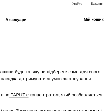
Укр
Рус
Бажання
Мій кошик
Аксесуари
у
ашини буде та, яку ви підберете саме для свого
на насадка дотримуватися умов застосування
 піна
TAPUZ є
концентратом, який розбавляється
сті води. Тому вона витрачається дуже економно, і