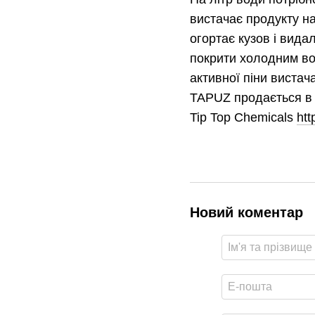
вистачає продукту на
огортає кузов і вид
покрити холодним во
активної піни вистач
TAPUZ продається в 1
Tip Top Chemicals
htt
Новий коментар