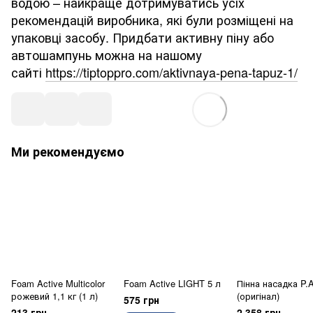
водою – найкраще дотримуватись усіх
рекомендацій виробника, які були розміщені на
упаковці засобу. Придбати активну піну або
автошампунь можна на нашому
сайті
https://tiptoppro.com/aktivnaya-pena-tapuz-1/
Ми рекомендуємо
Foam Active Multicolor
Foam Active LIGHT 5 л
Пінна насадка P.
рожевий 1,1 кг (1 л)
(оригінал)
575 грн
213 грн
2 358 грн