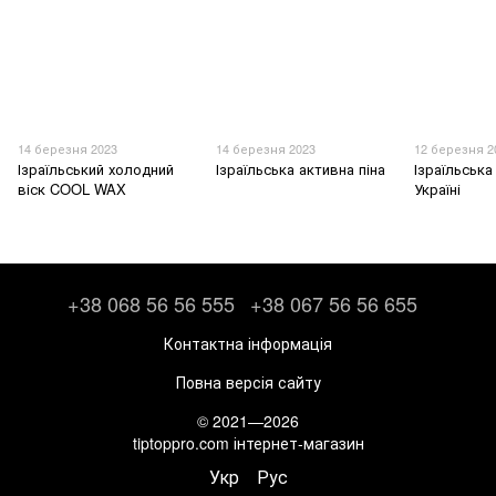
14 березня 2023
14 березня 2023
12 березня 2
Ізраїльський холодний
Ізраїльська активна піна
Ізраїльська
віск COOL WAX
Україні
+38 068 56 56 555
+38 067 56 56 655
Контактна інформація
Повна версія сайту
© 2021—2026
tiptoppro.com інтернет-магазин
Укр
Рус